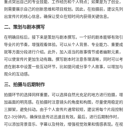
重点突出自己的专业技能、工作经历和个人特点；如果是为了创业，
则需要展示自己的创新思维和项目规划。因此，在拍摄前，建议先列
出宣传片的核心信息，确保让受众在短时间内获得关键信息。
二、策划与剧本撰写
在明确目标后，接下来是策划与剧本撰写。一个好的剧本能够有效引
导全片的节奏，增强观看体验。可以从个人背景、专业能力、重要成
就等方面分段进行介绍。此外，加入适当的故事情节或者幽默元素，
可以使宣传片更加生动有趣。撰写剧本时注意条理清晰，同时可以考
虑在剧本中设置一些互动环节，比如提问或分享个人故事，以增加与
观众的互动感。
三、拍摄与后期制作
拍摄环节的选择同样重要。可以选择自然光充足的地方进行拍摄，增
加画面的明亮感。在拍摄时注意镜头的角度和构图，尽量使用稳定的
三脚架，避免抖动。由于个人宣传片通常较短，建议将每个片段控制
在2-3分钟内，确保信息传达迅速且有效。最后，进行后期制作时，
可以添加背景音乐、字幕以及特效，增强视觉效果和情感表现。在视