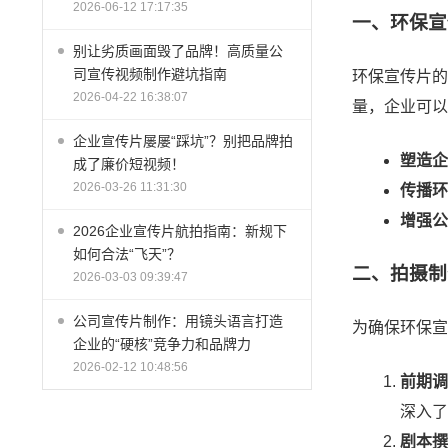
2026-06-12 17:17:35
一、环保宣
别让劣质画面毁了品牌！高质量公
司宣传视频制作避坑指南
环保宣传片的
2026-04-22 16:38:07
量，企业可以
企业宣传片屡屡“踩坑”？别把品牌拍
塑造企
成了廉价短视频！
2026-03-26 11:31:30
传播环
增强公
2026企业宣传片航拍指南：新规下
如何合法“飞天”？
二、拍摄制
2026-03-03 09:39:47
公司宣传片制作：用镜头语言打造
为确保环保宣
企业的“硬核”竞争力和品牌力
2026-02-12 10:48:56
前期调
深入了
剧本撰