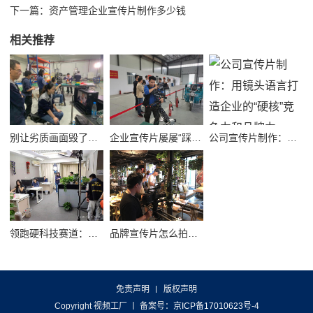
下一篇：
资产管理企业宣传片制作多少钱
相关推荐
别让劣质画面毁了品牌！高质量公司宣传视频制作避坑指南
企业宣传片屡屡“踩坑”？别把品牌拍成了廉价短视频！
公司宣传片制作：用镜头语言打造企业的“硬核”竞争力和品牌力
领跑硬科技赛道：半导体企业宣传片拍摄制作的逻辑与艺术
品牌宣传片怎么拍？从故事内核到成片交付的实战全解析
免责声明
版权声明
Copyright 视频工厂
丨 备案号：
京ICP备17010623号-4