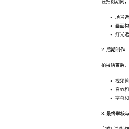
在拍摄期间，
场景选
画面构
灯光运
2. 后期制作
拍摄结束后，
视频剪
音效和
字幕和
3. 最终审核
完成后期制作