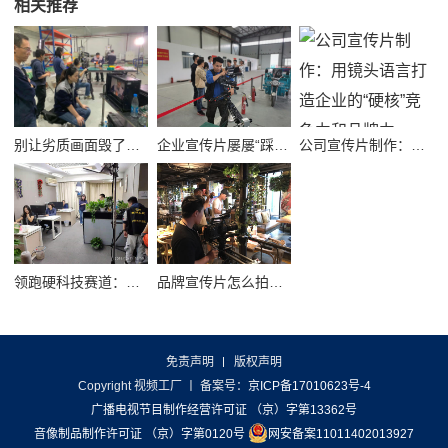
相关推荐
别让劣质画面毁了品牌！高质量公司宣传视频制作避坑指南
企业宣传片屡屡“踩坑”？别把品牌拍成了廉价短视频！
公司宣传片制作：用镜头语言打造企业的“硬核”竞争力和品牌力
领跑硬科技赛道：半导体企业宣传片拍摄制作的逻辑与艺术
品牌宣传片怎么拍？从故事内核到成片交付的实战全解析
免责声明
版权声明
Copyright 视频工厂
丨 备案号：
京ICP备17010623号-4
广播电视节目制作经营许可证 （京）字第13362号
音像制品制作许可证 （京）字第0120号
网安备案11011402013927