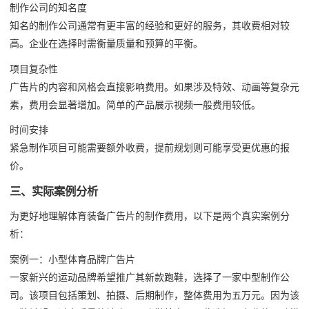
制作公司的知名度
知名的制作公司通常有更丰富的经验和更好的服务，其收费相对较
高。企业在选择时需衡量质量和预算的平衡。
项目复杂性
广告片的内容和风格会直接影响费用。如果涉及特效、动画等复杂元
素，费用会显著增加。简单的产品展示视频一般费用较低。
时间安排
紧急制作项目可能需要额外收费，提前规划则可能享受更优惠的报
价。
三、实际案例分析
为更好地理解体育装备广告片的制作费用，以下是两个真实案例分
析：
案例一：小型体育品牌广告片
一家新兴的运动品牌希望推广其新款跑鞋，选择了一家中型制作公
司。该项目包括策划、拍摄、后期制作，整体费用为五万元。因为该