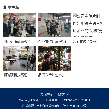
相关推荐
别让劣质画面毁了品牌！高质量公司宣传视频制作避坑指南
企业宣传片屡屡“踩坑”？别把品牌拍成了廉价短视频！
公司宣传片制作：用镜头语言打造企业的“硬核”竞争力和品牌力
领跑硬科技赛道：半导体企业宣传片拍摄制作的逻辑与艺术
品牌宣传片怎么拍？从故事内核到成片交付的实战全解析
免责声明
版权声明
Copyright 视频工厂
丨 备案号：
京ICP备17010623号-4
广播电视节目制作经营许可证 （京）字第13362号