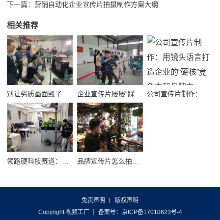
下一篇：
营销自动化企业宣传片拍摄制作方案大纲
相关推荐
别让劣质画面毁了品牌！高质量公司宣传视频制作避坑指南
企业宣传片屡屡“踩坑”？别把品牌拍成了廉价短视频！
公司宣传片制作：用镜头语言打造企业的“硬核”竞争力和品牌力
领跑硬科技赛道：半导体企业宣传片拍摄制作的逻辑与艺术
品牌宣传片怎么拍？从故事内核到成片交付的实战全解析
免责声明
版权声明
Copyright 视频工厂
丨 备案号：
京ICP备17010623号-4