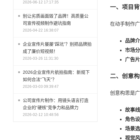
2026-06-12 17:17:35
一、项目背
别让劣质画面毁了品牌！高质量公
司宣传视频制作避坑指南
在动手制作广
2026-04-22 16:38:07
品牌介
企业宣传片屡屡“踩坑”？别把品牌拍
市场分
成了廉价短视频！
2026-03-26 11:31:30
广告片
2026企业宣传片航拍指南：新规下
二、创意构
如何合法“飞天”？
2026-03-03 09:39:47
创意构思是广
公司宣传片制作：用镜头语言打造
企业的“硬核”竞争力和品牌力
故事线
2026-02-12 10:48:56
角色设
场景选
视觉风