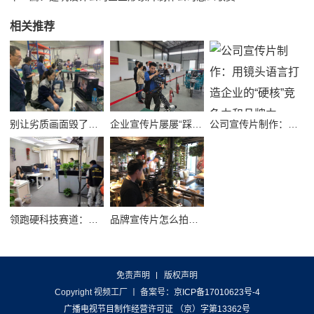
相关推荐
别让劣质画面毁了品牌！高质量公司宣传视频制作避坑指南
企业宣传片屡屡“踩坑”？别把品牌拍成了廉价短视频！
公司宣传片制作：用镜头语言打造企业的“硬核”竞争力和品牌力
领跑硬科技赛道：半导体企业宣传片拍摄制作的逻辑与艺术
品牌宣传片怎么拍？从故事内核到成片交付的实战全解析
免责声明
版权声明
Copyright 视频工厂
丨 备案号：
京ICP备17010623号-4
广播电视节目制作经营许可证 （京）字第13362号