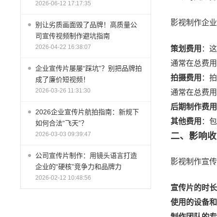
2026-06-12 17:17:35
影视制作企业
别让劣质画面毁了品牌！高质量公
司宣传视频制作避坑指南
2026-04-22 16:38:07
策划费用
：这
通常在总费用的
企业宣传片屡屡“踩坑”？别把品牌拍
拍摄费用
：拍
成了廉价短视频！
2026-03-26 11:31:30
通常在总费用的
后期制作费用
2026企业宣传片航拍指南：新规下
其他费用
：包
如何合法“飞天”？
二、影响收
2026-03-03 09:39:47
公司宣传片制作：用镜头语言打造
影视制作宣传
企业的“硬核”竞争力和品牌力
2026-02-12 10:48:56
宣传片的时长
使用的设备和
制作团队的专