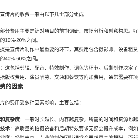
宣传片的收费一般由以下几个部分组成：
部分费用主要是针对项目的前期调研、市场分析和创意构思。
10%-20%之间。
摄是宣传片制作中最重要的环节，其费用包含摄影师、设备租
40%-60%之间。
：这包括剪辑、配音、特效制作、调色等环节。后期制作决定了最
括版权费用、演员酬劳、交通和餐饮等附加费用，通常需要在
费的因素
片的费用受多种因素影响，主要包括：
和复杂度
：一般时长越长、内容越复杂，所需的时间和资源也越
技术
：高质量的拍摄设备和后期特效要求无疑会提升成本，例如
业度
：经验丰富、专业的制作团队通常会要求更高的报酬，而新