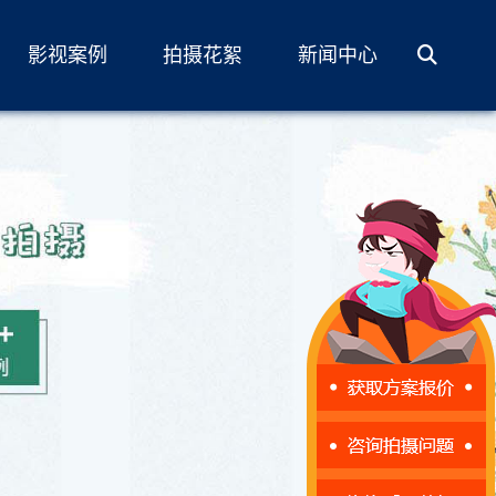
影视案例
拍摄花絮
新闻中心