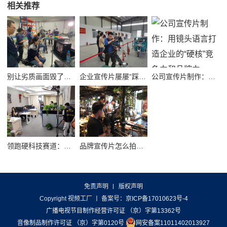
相关推荐
别让劣质画面毁了品牌！高质量公司宣传视频制作避坑指南
企业宣传片屡屡“踩坑”？别把品牌拍成了廉价短视频！
公司宣传片制作：用镜头语言打造企业的“硬核”竞争力和品牌力
领跑硬科技赛道：半导体企业宣传片拍摄制作的逻辑与艺术
品牌宣传片怎么拍？从故事内核到成片交付的实战全解析
免责声明
版权声明
Copyright 视频工厂
丨 备案号：
京ICP备17010623号-4
广播电视节目制作经营许可证 （京）字第13362号
音像制品制作许可证 （京）字第0120号
网安备案11011402013927