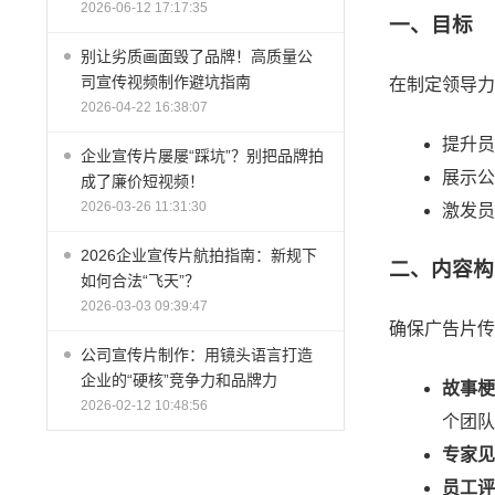
2026-06-12 17:17:35
一、目标
别让劣质画面毁了品牌！高质量公
司宣传视频制作避坑指南
在制定领导力
2026-04-22 16:38:07
提升员
企业宣传片屡屡“踩坑”？别把品牌拍
展示公
成了廉价短视频！
2026-03-26 11:31:30
激发员
2026企业宣传片航拍指南：新规下
二、内容构
如何合法“飞天”？
2026-03-03 09:39:47
确保广告片传
公司宣传片制作：用镜头语言打造
企业的“硬核”竞争力和品牌力
故事梗
2026-02-12 10:48:56
个团队
专家见
员工评