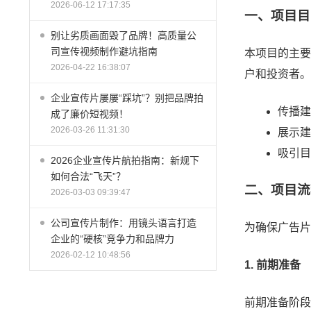
2026-06-12 17:17:35
一、项目目
别让劣质画面毁了品牌！高质量公
司宣传视频制作避坑指南
本项目的主要
2026-04-22 16:38:07
户和投资者。
企业宣传片屡屡“踩坑”？别把品牌拍
传播建
成了廉价短视频！
2026-03-26 11:31:30
展示建
吸引目
2026企业宣传片航拍指南：新规下
如何合法“飞天”？
二、项目流
2026-03-03 09:39:47
公司宣传片制作：用镜头语言打造
为确保广告片
企业的“硬核”竞争力和品牌力
2026-02-12 10:48:56
1. 前期准备
前期准备阶段