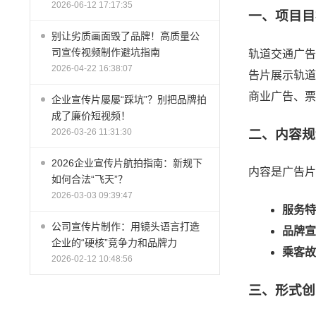
2026-06-12 17:17:35
一、项目目
别让劣质画面毁了品牌！高质量公
司宣传视频制作避坑指南
轨道交通广告
2026-04-22 16:38:07
告片展示轨道
商业广告、票
企业宣传片屡屡“踩坑”？别把品牌拍
成了廉价短视频！
二、内容规
2026-03-26 11:31:30
2026企业宣传片航拍指南：新规下
内容是广告片
如何合法“飞天”？
2026-03-03 09:39:47
服务特
公司宣传片制作：用镜头语言打造
品牌宣
企业的“硬核”竞争力和品牌力
乘客故
2026-02-12 10:48:56
三、形式创