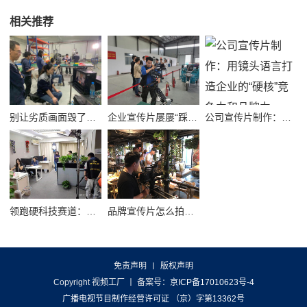
相关推荐
别让劣质画面毁了品牌！高质量公司宣传视频制作避坑指南
企业宣传片屡屡“踩坑”？别把品牌拍成了廉价短视频！
公司宣传片制作：用镜头语言打造企业的“硬核”竞争力和品牌力
领跑硬科技赛道：半导体企业宣传片拍摄制作的逻辑与艺术
品牌宣传片怎么拍？从故事内核到成片交付的实战全解析
免责声明
版权声明
Copyright 视频工厂
丨 备案号：
京ICP备17010623号-4
广播电视节目制作经营许可证 （京）字第13362号